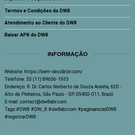
Termos e Condições do DW8
Atendimento ao Cliente do DW8
Baixar APK do DW8
INFORMAÇÃO
Website:
https://bem-decidir.br.com/
Telefone:
55 (11) 89656-1933
Endereço:
R. Dr. Carlos Norberto de Souza Aranha, 620 -
Alto de Pinheiros, São Paulo - SP, 05450-011, Brazil
E-mail:
contact@dw8abr.com
Tags:
#DW8 #DW_8 #dw8abrcom #paginainicialDW8
#registrarDW8