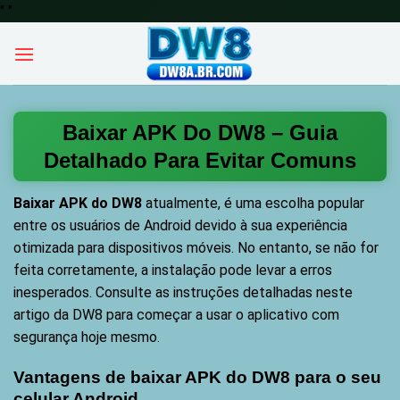
Skip
"
"
to
content
Baixar APK Do DW8 – Guia
Detalhado Para Evitar Comuns
Baixar APK do DW8
atualmente, é uma escolha popular
entre os usuários de Android devido à sua experiência
otimizada para dispositivos móveis. No entanto, se não for
feita corretamente, a instalação pode levar a erros
inesperados. Consulte as instruções detalhadas neste
artigo da
DW8
para começar a usar o aplicativo com
segurança hoje mesmo.
Vantagens de baixar APK do DW8 para o seu
celular Android