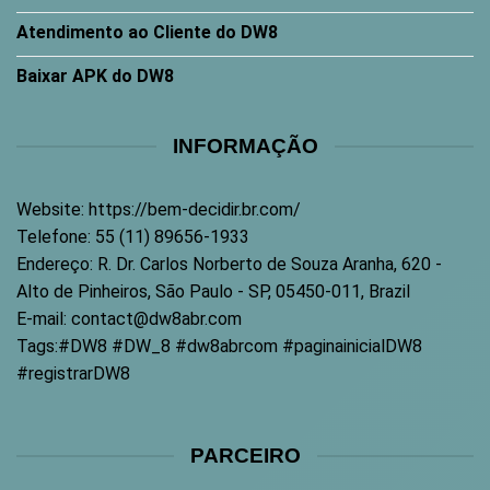
Atendimento ao Cliente do DW8
Baixar APK do DW8
INFORMAÇÃO
Website:
https://bem-decidir.br.com/
Telefone:
55 (11) 89656-1933
Endereço:
R. Dr. Carlos Norberto de Souza Aranha, 620 -
Alto de Pinheiros, São Paulo - SP, 05450-011, Brazil
E-mail:
contact@dw8abr.com
Tags:
#DW8 #DW_8 #dw8abrcom #paginainicialDW8
#registrarDW8
PARCEIRO