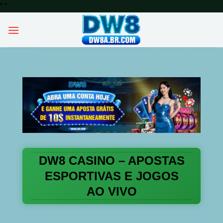
Skip
"
"
to
content
DW8 CASINO – APOSTAS
ESPORTIVAS E JOGOS
AO VIVO