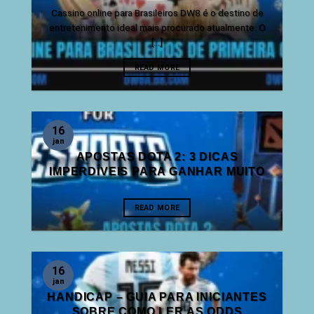
Cassino online para Brasileiros DW8 é o destino de
entretenimento ideal mais procurado atualmente. O
[...]
READ MORE
16
jan
APOSTAS DOTA 2: 3 DICAS
IMPERDÍVEIS PARA GANHAR MUITO
READ MORE
16
jan
HANDICAP – GUIA PARA INICIANTES
SOBRE COMO LER AS ODDS