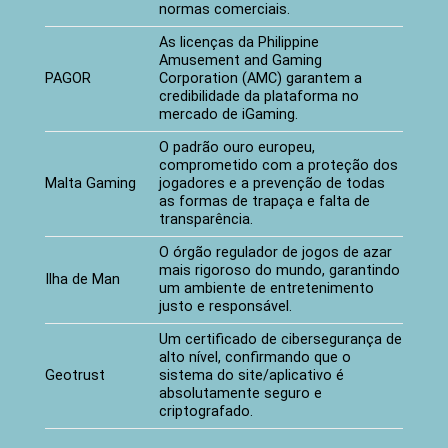
normas comerciais.
As licenças da Philippine
Amusement and Gaming
PAGOR
Corporation (AMC) garantem a
credibilidade da plataforma no
mercado de iGaming.
O padrão ouro europeu,
comprometido com a proteção dos
Malta Gaming
jogadores e a prevenção de todas
as formas de trapaça e falta de
transparência.
O órgão regulador de jogos de azar
mais rigoroso do mundo, garantindo
Ilha de Man
um ambiente de entretenimento
justo e responsável.
Um certificado de cibersegurança de
alto nível, confirmando que o
Geotrust
sistema do site/aplicativo é
absolutamente seguro e
criptografado.