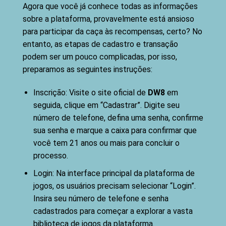
Agora que você já conhece todas as informações
sobre a plataforma, provavelmente está ansioso
para participar da caça às recompensas, certo? No
entanto, as etapas de cadastro e transação
podem ser um pouco complicadas, por isso,
preparamos as seguintes instruções:
Inscrição: Visite o site oficial de
D
W8
em
seguida, clique em “Cadastrar”. Digite seu
número de telefone, defina uma senha, confirme
sua senha e marque a caixa para confirmar que
você tem 21 anos ou mais para concluir o
processo.
Login: Na interface principal da plataforma de
jogos, os usuários precisam selecionar “Login”.
Insira seu número de telefone e senha
cadastrados para começar a explorar a vasta
biblioteca de jogos da plataforma.