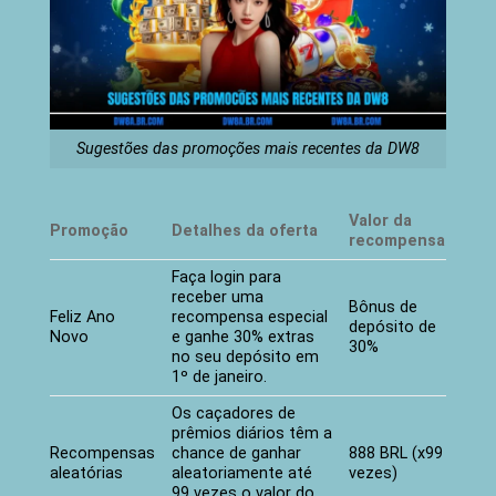
Sugestões das promoções mais recentes da DW8
Valor da
Promoção
Detalhes da oferta
recompensa
Faça login para
receber uma
Bônus de
Feliz Ano
recompensa especial
depósito de
Novo
e ganhe 30% extras
30%
no seu depósito em
1º de janeiro.
Os caçadores de
prêmios diários têm a
Recompensas
chance de ganhar
888 BRL (x99
aleatórias
aleatoriamente até
vezes)
99 vezes o valor do