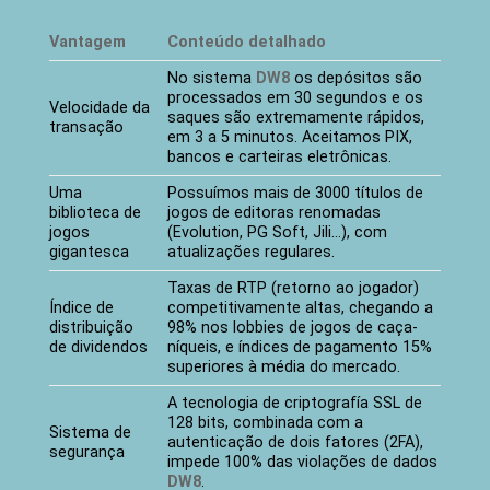
Vantagem
Conteúdo detalhado
No sistema
DW8
os depósitos são
processados ​​em 30 segundos e os
Velocidade da
saques são extremamente rápidos,
transação
em 3 a 5 minutos. Aceitamos PIX,
bancos e carteiras eletrônicas.
Uma
Possuímos mais de 3000 títulos de
biblioteca de
jogos de editoras renomadas
jogos
(Evolution, PG Soft, Jili…), com
gigantesca
atualizações regulares.
Taxas de RTP (retorno ao jogador)
Índice de
competitivamente altas, chegando a
distribuição
98% nos lobbies de jogos de caça-
de dividendos
níqueis, e índices de pagamento 15%
superiores à média do mercado.
A tecnologia de criptografía SSL de
128 bits, combinada com a
Sistema de
autenticação de dois fatores (2FA),
segurança
impede 100% das violações de dados
DW8
.