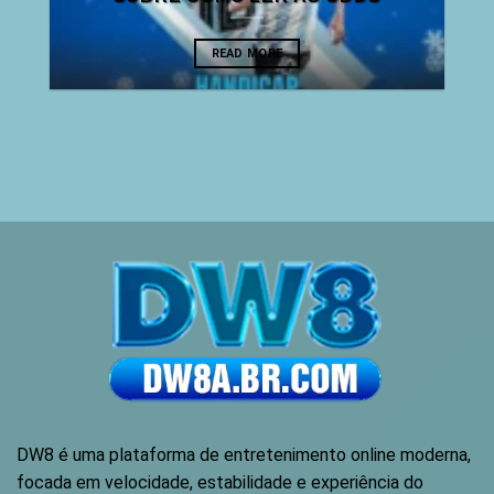
READ MORE
DW8
é uma plataforma de entretenimento online moderna,
focada em velocidade, estabilidade e experiência do