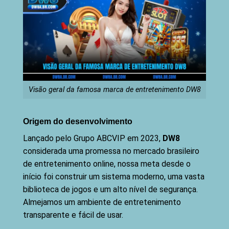
Visão geral da famosa marca de entretenimento DW8
Origem do desenvolvimento
Lançado pelo Grupo ABCVIP em 2023,
DW8
considerada uma promessa no mercado brasileiro
de entretenimento online, nossa meta desde o
início foi construir um sistema moderno, uma vasta
biblioteca de jogos e um alto nível de segurança.
Almejamos um ambiente de entretenimento
transparente e fácil de usar.