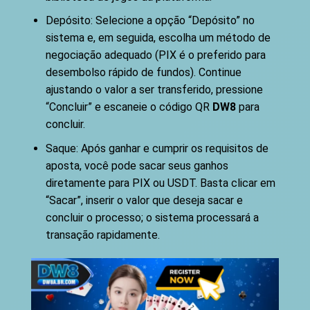
Depósito: Selecione a opção “Depósito” no
sistema e, em seguida, escolha um método de
negociação adequado (PIX é o preferido para
desembolso rápido de fundos). Continue
ajustando o valor a ser transferido, pressione
“Concluir” e escaneie o código QR
DW8
para
concluir.
Saque: Após ganhar e cumprir os requisitos de
aposta, você pode sacar seus ganhos
diretamente para PIX ou USDT. Basta clicar em
“Sacar”, inserir o valor que deseja sacar e
concluir o processo; o sistema processará a
transação rapidamente.