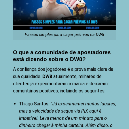
Passos simples para caçar prêmios na DW8
O que a comunidade de apostadores
está dizendo sobre o DW8?
A confiança dos jogadores é a prova mais clara da
sua qualidade.
DW8
atualmente, milhares de
clientes já experimentaram a marca e deixaram
comentários positivos, incluindo os seguintes:
Thiago Santos:
“Já experimentei muitos lugares,
mas a velocidade de saque via PIX aqui é
imbatível. Leva menos de um minuto para o
dinheiro chegar à minha carteira. Além disso, o