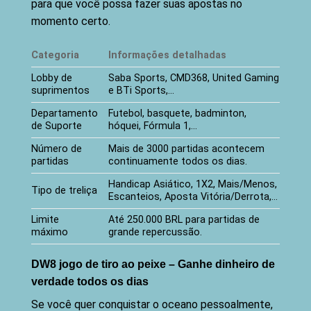
para que você possa fazer suas apostas no
momento certo.
Categoria
Informações detalhadas
Lobby de
Saba Sports, CMD368, United Gaming
suprimentos
e BTi Sports,…
Departamento
Futebol, basquete, badminton,
de Suporte
hóquei, Fórmula 1,…
Número de
Mais de 3000 partidas acontecem
partidas
continuamente todos os dias.
Handicap Asiático, 1X2, Mais/Menos,
Tipo de treliça
Escanteios, Aposta Vitória/Derrota,…
Limite
Até 250.000 BRL para partidas de
máximo
grande repercussão.
DW8 jogo de tiro ao peixe – Ganhe dinheiro de
verdade todos os dias
Se você quer conquistar o oceano pessoalmente,