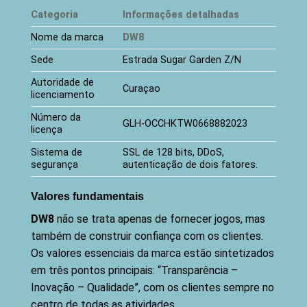
Categoria
Informações detalhadas
Nome da marca
DW8
Sede
Estrada Sugar Garden Z/N
Autoridade de
Curaçao
licenciamento
Número da
GLH-OCCHKTW0668882023
licença
Sistema de
SSL de 128 bits, DDoS,
segurança
autenticação de dois fatores.
Valores fundamentais
DW8
não se trata apenas de fornecer jogos, mas
também de construir confiança com os clientes.
Os valores essenciais da marca estão sintetizados
em três pontos principais: “Transparência –
Inovação – Qualidade”, com os clientes sempre no
centro de todas as atividades.