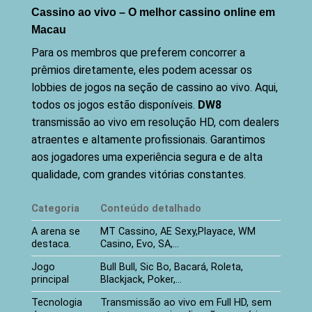
Cassino ao vivo – O melhor cassino online em
Macau
Para os membros que preferem concorrer a
prêmios diretamente, eles podem acessar os
lobbies de jogos na seção de cassino ao vivo. Aqui,
todos os jogos estão disponíveis.
DW8
transmissão ao vivo em resolução HD, com dealers
atraentes e altamente profissionais. Garantimos
aos jogadores uma experiência segura e de alta
qualidade, com grandes vitórias constantes.
Categoria
Conteúdo detalhado
A arena se
MT Cassino, AE Sexy,Playace, WM
destaca.
Casino, Evo, SA,…
Jogo
Bull Bull, Sic Bo, Bacará, Roleta,
principal
Blackjack, Poker,…
Tecnologia
Transmissão ao vivo em Full HD, sem