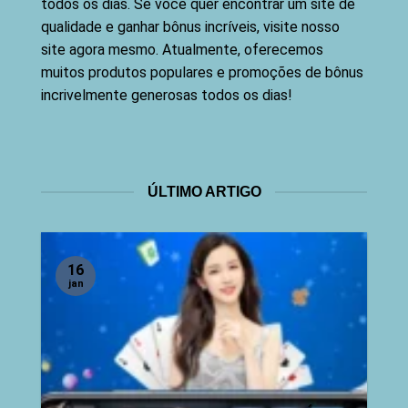
todos os dias. Se você quer encontrar um site de
qualidade e ganhar bônus incríveis, visite nosso
site agora mesmo. Atualmente, oferecemos
muitos produtos populares e promoções de bônus
incrivelmente generosas todos os dias!
ÚLTIMO ARTIGO
16
jan