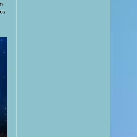
em
sos