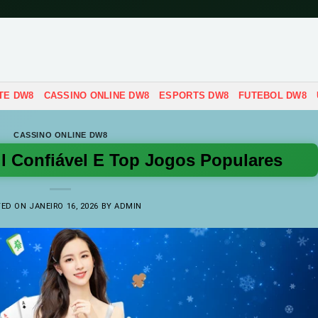
TE DW8
CASSINO ONLINE DW8
ESPORTS DW8
FUTEBOL DW8
CASSINO ONLINE DW8
il Confiável E Top Jogos Populares
TED ON
JANEIRO 16, 2026
BY
ADMIN