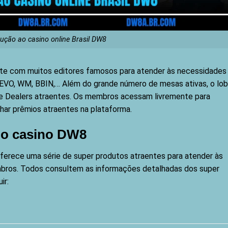
dução ao casino online Brasil DW8
nte com muitos editores famosos para atender às necessidades
EVO, WM, BBIN,… Além do grande número de mesas ativas, o lo
 Dealers atraentes. Os membros acessam livremente para
har prêmios atraentes na plataforma.
no casino DW8
ferece uma série de super produtos atraentes para atender às
ros. Todos consultem as informações detalhadas dos super
ir: