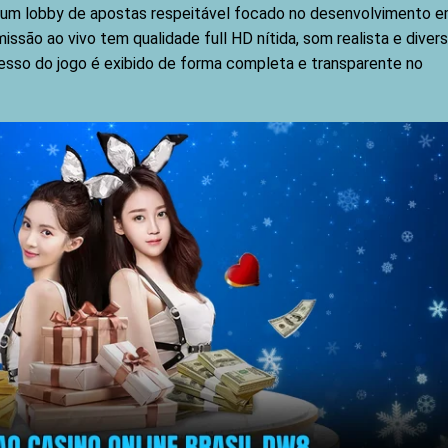
um lobby de apostas respeitável focado no desenvolvimento 
ssão ao vivo tem qualidade full HD nítida, som realista e diver
esso do jogo é exibido de forma completa e transparente no