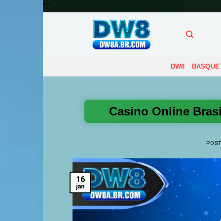
Skip
"
"
to
content
DW8
BASQUE
Casino Online Bras
POS
16
jan