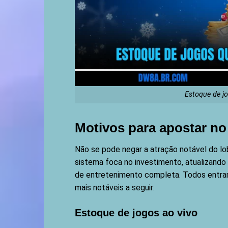
Estoque de j
Motivos para apostar no
Não se pode negar a atração notável do lo
sistema foca no investimento, atualizand
de entretenimento completa. Todos entram
mais notáveis a seguir:
Estoque de jogos ao vivo