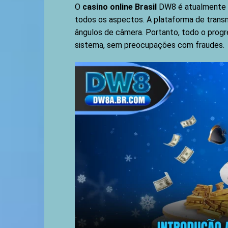
O
casino online Brasil
DW8 é atualmente 
todos os aspectos. A plataforma de transmi
ângulos de câmera. Portanto, todo o progr
sistema, sem preocupações com fraudes.