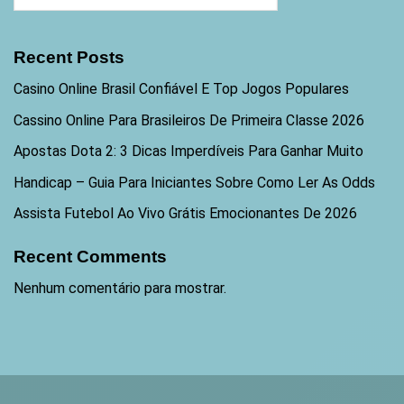
Recent Posts
Casino Online Brasil Confiável E Top Jogos Populares
Cassino Online Para Brasileiros De Primeira Classe 2026
Apostas Dota 2: 3 Dicas Imperdíveis Para Ganhar Muito
Handicap – Guia Para Iniciantes Sobre Como Ler As Odds
Assista Futebol Ao Vivo Grátis Emocionantes De 2026
Recent Comments
Nenhum comentário para mostrar.