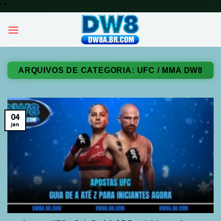
Skip
"
"
to
content
ARQUIVOS DE CATEGORIA:
UFC / MMA DW8
04
jan