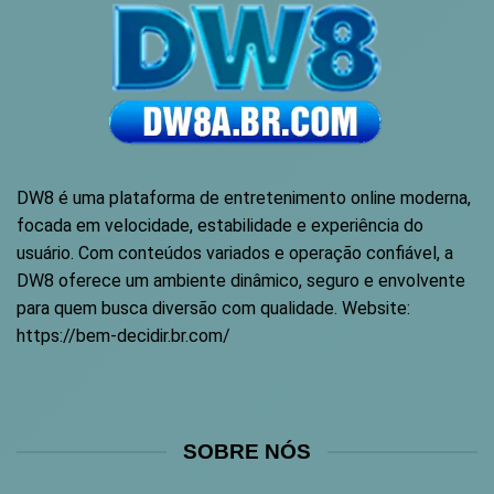
DW8
é uma plataforma de entretenimento online moderna,
focada em velocidade, estabilidade e experiência do
usuário. Com conteúdos variados e operação confiável, a
DW8 oferece um ambiente dinâmico, seguro e envolvente
para quem busca diversão com qualidade. Website:
https://bem-decidir.br.com/
SOBRE NÓS