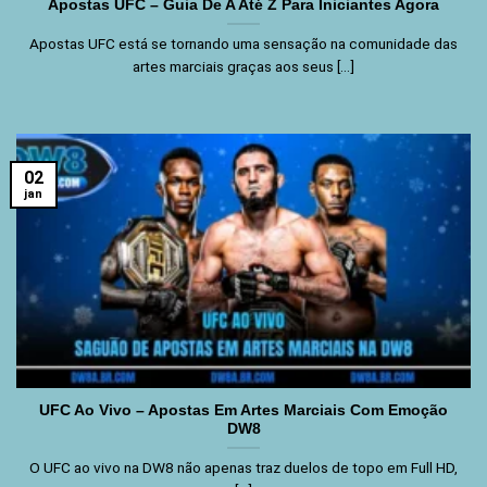
Apostas UFC – Guia De A Até Z Para Iniciantes Agora
Apostas UFC está se tornando uma sensação na comunidade das
artes marciais graças aos seus [...]
02
jan
UFC Ao Vivo – Apostas Em Artes Marciais Com Emoção
DW8
O UFC ao vivo na DW8 não apenas traz duelos de topo em Full HD,