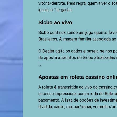
vitória/derrota. Pela regra, quem tiver o t
iguais, o Tie ganha.
Sicbo ao vivo
Sicbo continua sendo um jogo quente favo
Brasileiros. A imagem familiar associada 
O Dealer agita os dados e baseia-se nos p
de aposta atraentes do Sicbo atualizadas i
…
Apostas em roleta cassino onli
A roleta é transmitida ao vivo do cassino 
sucesso impressiona com a roda de Roleta 
pagamento. A lista de opções de investime
dividida, canto, rua, par/ímpar, vermelho/pr