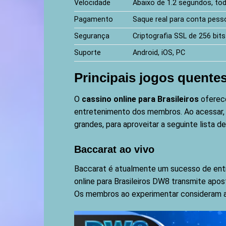
Velocidade
Abaixo de 1.2 segundos, t
Pagamento
Saque real para conta pes
Segurança
Criptografia SSL de 256 bits
Suporte
Android, iOS, PC
Principais jogos quentes
O
cassino online para Brasileiros
oferece
entretenimento dos membros. Ao acessar, 
grandes, para aproveitar a seguinte lista d
Baccarat ao vivo
Baccarat é atualmente um sucesso de entr
online para Brasileiros DW8 transmite apos
Os membros ao experimentar consideram ap