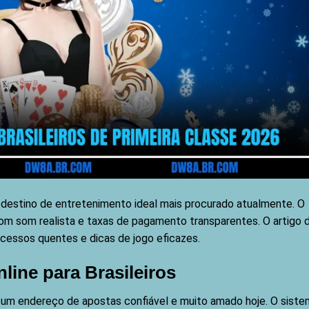
 destino de entretenimento ideal mais procurado atualmente. O
com som realista e taxas de pagamento transparentes. O artigo 
ucessos quentes e dicas de jogo eficazes.
line para Brasileiros
m endereço de apostas confiável e muito amado hoje. O siste