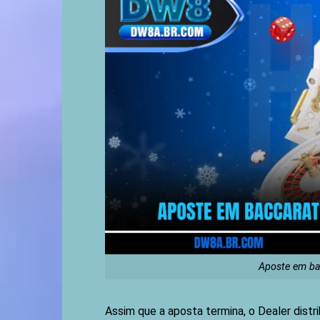
Aposte em bac
Assim que a aposta termina, o Dealer distr