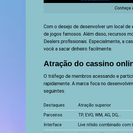
Conheça o
Com o desejo de desenvolver um local de 
de jogos famosos. Além disso, recursos 
Dealers profissionais. Especialmente, a ca
você a sacar dinheiro facilmente.
Atração do cassino onli
O tráfego de membros acessando e partic
rapidamente. A marca foca no desenvolvim
seguintes:
Destaques
Atração superior
Parceiros
TP, EVO, WM, AG, DG,…
Interface
Live nítido combinado com l