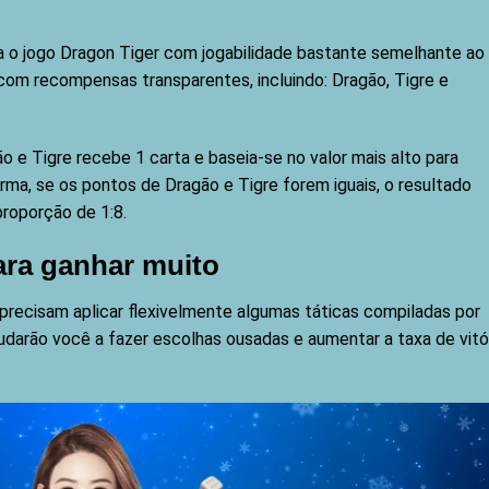
a o jogo Dragon Tiger com jogabilidade bastante semelhante ao
com recompensas transparentes, incluindo: Dragão, Tigre e
 e Tigre recebe 1 carta e baseia-se no valor mais alto para
rma, se os pontos de Dragão e Tigre forem iguais, o resultado
roporção de 1:8.
para ganhar muito
precisam aplicar flexivelmente algumas táticas compiladas por
judarão você a fazer escolhas ousadas e aumentar a taxa de vitó