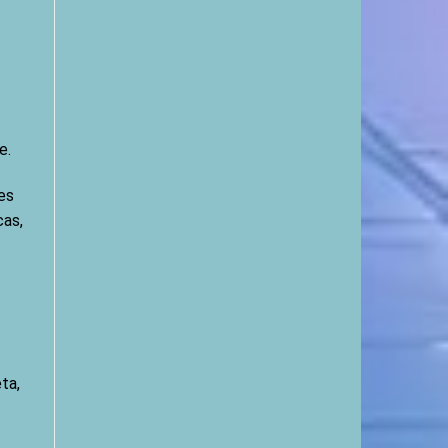
e.
es
cas,
ta,