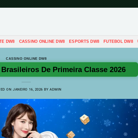
TE DW8
CASSINO ONLINE DW8
ESPORTS DW8
FUTEBOL DW8
CASSINO ONLINE DW8
Brasileiros De Primeira Classe 2026
TED ON
JANEIRO 16, 2026
BY
ADMIN