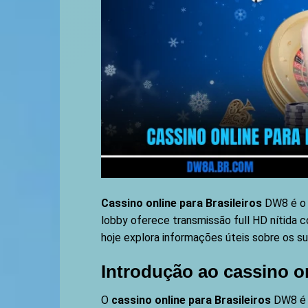
Cassino online para Brasileiros
DW8
é o
lobby oferece transmissão full HD nítida 
hoje explora informações úteis sobre os s
Introdução ao cassino on
O
cassino online para Brasileiros
DW8 é u