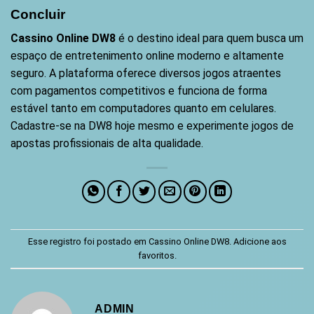
Concluir
Cassino Online DW8
é o destino ideal para quem busca um
espaço de entretenimento online moderno e altamente
seguro. A plataforma oferece diversos jogos atraentes
com pagamentos competitivos e funciona de forma
estável tanto em computadores quanto em celulares.
Cadastre-se na DW8 hoje mesmo e experimente jogos de
apostas profissionais de alta qualidade.
Esse registro foi postado em
Cassino Online DW8
.
Adicione aos
favoritos
.
ADMIN