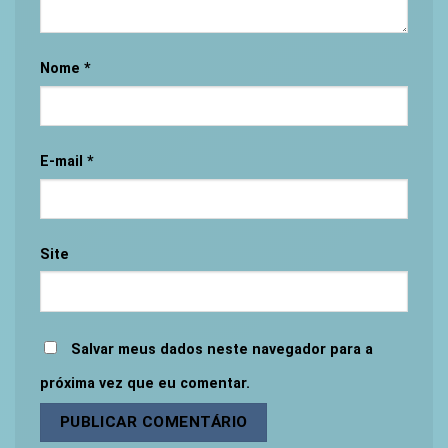
Nome
*
E-mail
*
Site
Salvar meus dados neste navegador para a
próxima vez que eu comentar.