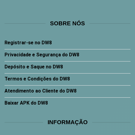
SOBRE NÓS
Registrar-se no DW8
Privacidade e Segurança do DW8
Depósito e Saque no DW8
Termos e Condições do DW8
Atendimento ao Cliente do DW8
Baixar APK do DW8
INFORMAÇÃO