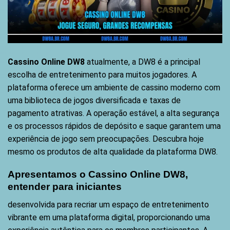
Cassino Online DW8
atualmente, a
DW8
é a principal
escolha de entretenimento para muitos jogadores. A
plataforma oferece um ambiente de cassino moderno com
uma biblioteca de jogos diversificada e taxas de
pagamento atrativas. A operação estável, a alta segurança
e os processos rápidos de depósito e saque garantem uma
experiência de jogo sem preocupações. Descubra hoje
mesmo os produtos de alta qualidade da plataforma DW8.
Apresentamos o Cassino Online DW8,
entender para iniciantes
desenvolvida para recriar um espaço de entretenimento
vibrante em uma plataforma digital, proporcionando uma