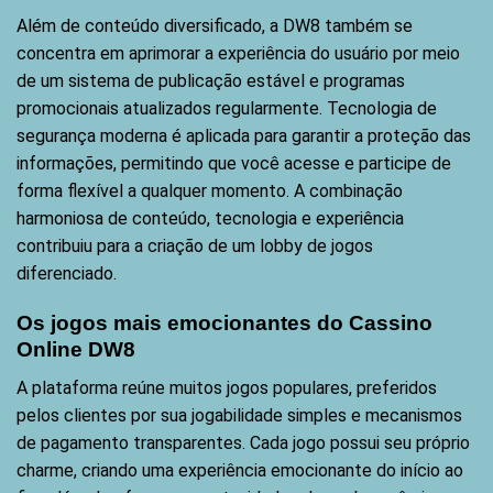
Além de conteúdo diversificado, a DW8 também se
concentra em aprimorar a experiência do usuário por meio
de um sistema de publicação estável e programas
promocionais atualizados regularmente. Tecnologia de
segurança moderna é aplicada para garantir a proteção das
informações, permitindo que você acesse e participe de
forma flexível a qualquer momento. A combinação
harmoniosa de conteúdo, tecnologia e experiência
contribuiu para a criação de um lobby de jogos
diferenciado.
Os jogos mais emocionantes do Cassino
Online DW8
A plataforma reúne muitos jogos populares, preferidos
pelos clientes por sua jogabilidade simples e mecanismos
de pagamento transparentes. Cada jogo possui seu próprio
charme, criando uma experiência emocionante do início ao