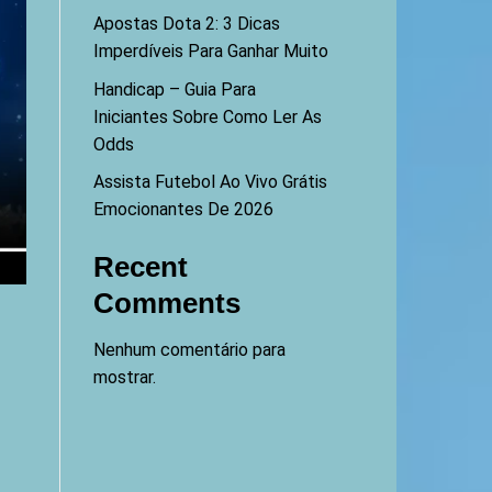
Apostas Dota 2: 3 Dicas
Imperdíveis Para Ganhar Muito
Handicap – Guia Para
Iniciantes Sobre Como Ler As
Odds
Assista Futebol Ao Vivo Grátis
Emocionantes De 2026
Recent
Comments
Nenhum comentário para
mostrar.