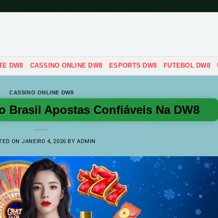
TE DW8
CASSINO ONLINE DW8
ESPORTS DW8
FUTEBOL DW8
CASSINO ONLINE DW8
vo Brasil Apostas Confiáveis Na DW8
TED ON
JANEIRO 4, 2026
BY
ADMIN