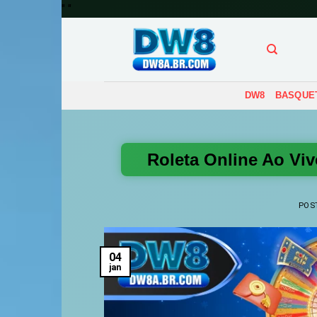
Skip
"
"
to
content
DW8
BASQUE
Roleta Online Ao Vi
POS
04
jan