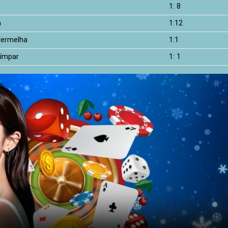
1: 8
a
1:12
vermelha
1:1
 ímpar
1: 1