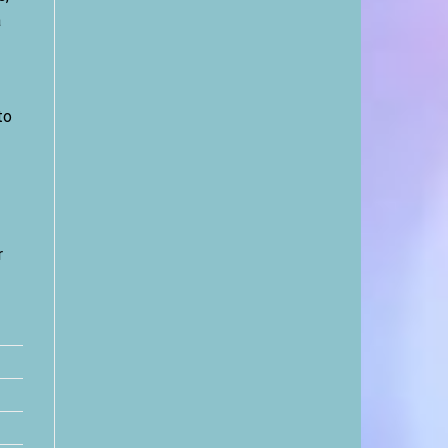
a
to
r