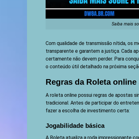
Saiba mais so
Com qualidade de transmissão nítida, os 
transparente e garantem a justiça. Cada 
certamente não devem perder. Para conqui
o conteúdo útil detalhado na próxima seçã
Regras da Roleta online 
A roleta online possui regras de apostas s
tradicional. Antes de participar do entre
fazer a escolha de investimento certa:
Jogabilidade básica
A Roleta atualiza a roda impressionante c