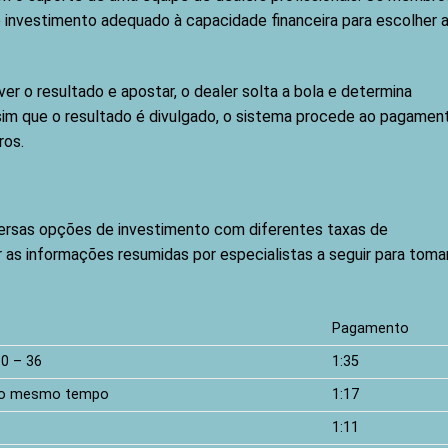
e investimento adequado à capacidade financeira para escolher 
r o resultado e apostar, o dealer solta a bola e determina
Assim que o resultado é divulgado, o sistema procede ao pagamen
ros.
versas opções de investimento com diferentes taxas de
s informações resumidas por especialistas a seguir para toma
Pagamento
0 – 36
1:35
ao mesmo tempo
1:17
1:11