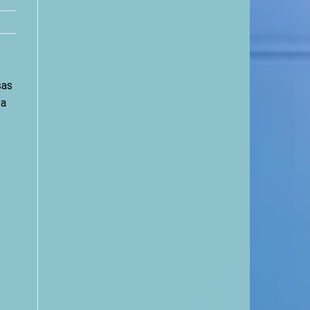
sas
 a